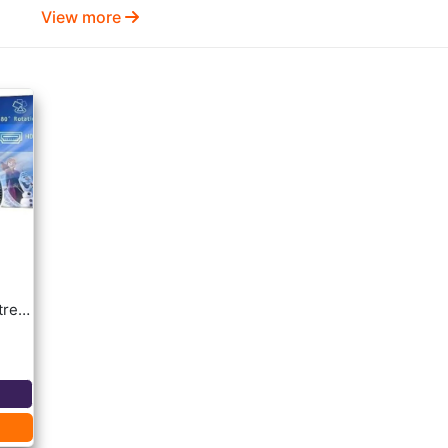
View more
HY300 Home Theatre WiFi Bluetooth portable Projector Price in Bangleadesh