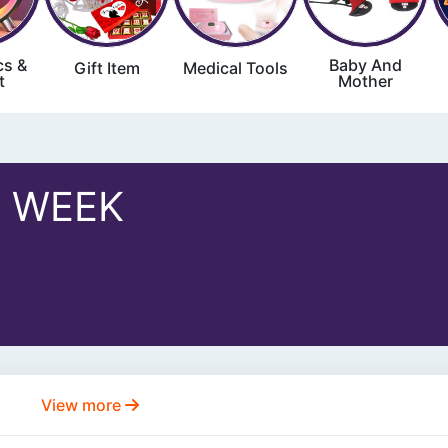
cs &
Baby And
Gift Item
Medical Tools
t
Mother
 WEEK
View more