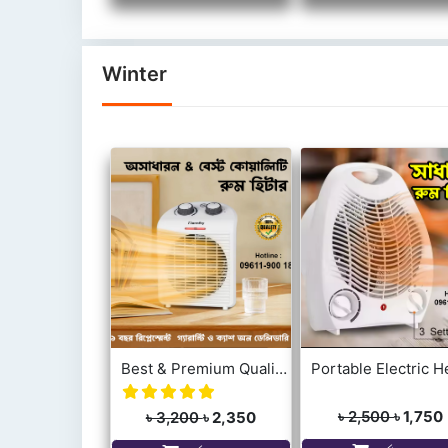
Winter
Best & Premium Quality Warmthy Brand PureHeat Desktop Electric Room Space Fan Heaters 1000W-2000W Cold and Hot Office Low Noise Bedroom Fan Heater
৳ 2,500
৳ 1,750
৳ 3,200
৳ 2,350