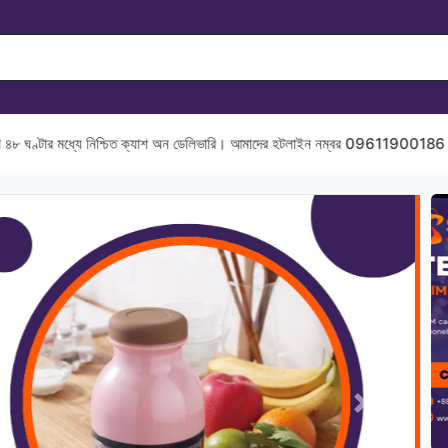
যে নিশ্চিত ক্যাশ অন ডেলিভারি। আমাদের হটলাইন নম্বর 09611900186