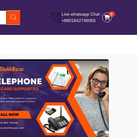
Live whatsapp Chat :
0
0
+8801842746065