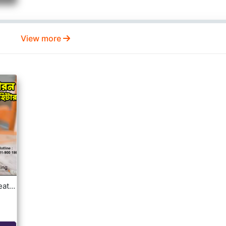
View more
Portable Electric Heater Fan 2000W Energy-Saving Quiet House Heater for Living Room Office Bedroom Bathroom White EU Plug