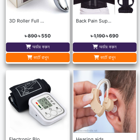
3D Roller Full Body Massager
Back Pain Support Belt For Men & Womens
৳ 890
৳ 550
৳ 1,190
৳ 690
অর্ডার করুন
অর্ডার করুন
কার্টে রাখুন
কার্টে রাখুন
Electronic Blood Pressure Monitor
Hearing aids may help improve brain function