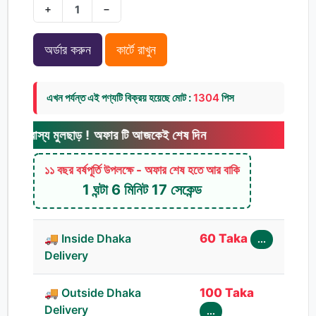
+
−
অর্ডার করুন
কার্টে রাখুন
এখন পর্যন্ত এই পণ্যটি বিক্রয় হয়েছে মোট :
1304
পিস
্য মুলছাড় ! অফার টি আজকেই শেষ দিন
১১ বছর বর্ষপূর্তি উপলক্ষে - অফার শেষ হতে আর বাকি
1 ঘন্টা 6 মিনিট 16 সেকেন্ড
🚚 Inside Dhaka
60 Taka
...
Delivery
🚚 Outside Dhaka
100 Taka
Delivery
...