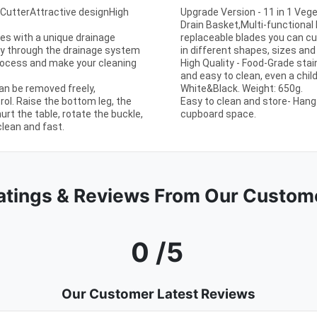
 CutterAttractive designHigh
Upgrade Version - 11 in 1 Vege
Drain Basket,Multi-functional 
es with a unique drainage
replaceable blades you can c
tly through the drainage system
in different shapes, sizes an
process and make your cleaning
High Quality - Food-Grade stai
and easy to clean, even a child c
an be removed freely,
White&Black. Weight: 650g.
ol. Raise the bottom leg, the
Easy to clean and store- Hang 
hurt the table, rotate the buckle,
cupboard space.
clean and fast.
atings & Reviews From Our Custom
0 /5
Our Customer Latest Reviews