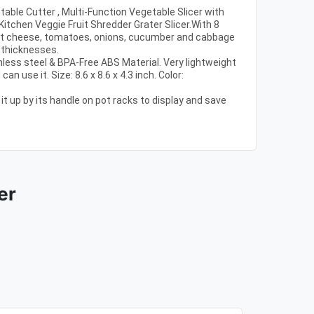
table Cutter , Multi-Function Vegetable Slicer with
Kitchen Veggie Fruit Shredder Grater Slicer.With 8
ut cheese, tomatoes, onions, cucumber and cabbage
d thicknesses.
nless steel & BPA-Free ABS Material. Very lightweight
an use it. Size: 8.6 x 8.6 x 4.3 inch. Color:
it up by its handle on pot racks to display and save
er