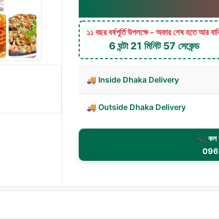
১১ বছর 
১১ বছর বর্ষপূর্তি উপলক্ষে - অফার শেষ হতে আর বা
6 ঘন্টা 21 মিনিট 55 সেকেন্ড
🚚 Inside Dhaka Delivery
🚚 Outside Dhaka Delivery
📞 কল ক
096