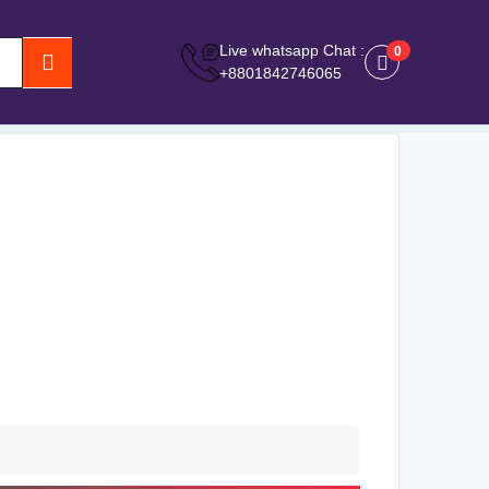
Live whatsapp Chat :
0
0
+8801842746065