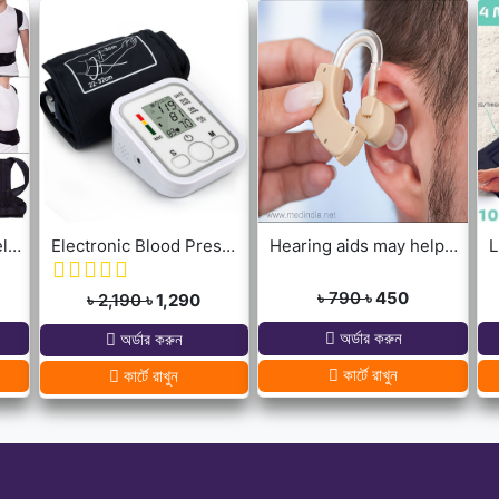
Back Pain Support Belt For Men & Womens
Electronic Blood Pressure Monitor
Hearing aids may help improve brain function
L
৳ 790
৳ 450
৳ 2,190
৳ 1,290
অর্ডার করুন
অর্ডার করুন
কার্টে রাখুন
কার্টে রাখুন