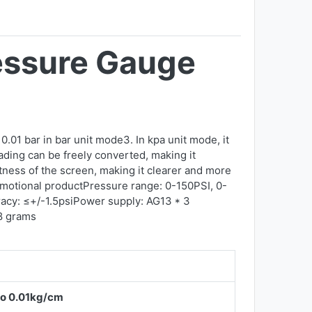
Pressure Gauge
0.01 bar in bar unit mode3. In kpa unit mode, it
ading can be freely converted, making it
tness of the screen, making it clearer and more
promotional productPressure range: 0-150PSI, 0-
acy: ≤+/-1.5psiPower supply: AG13 * 3
8 grams
to
0.01kg/cm