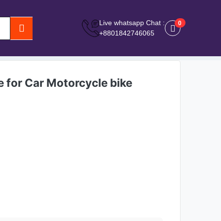
Live whatsapp Chat :
0
0
+8801842746065
e for Car Motorcycle bike