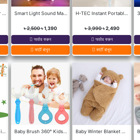
Portable Mini USB Air Cooler with 7 Colors LED lights for Office/Home
Smart Light Sound Machine G Shape
H-TEC Instant Portable Geyser
৳ 2,500
৳ 1,390
৳ 3,990
৳ 2,490
অর্ডার করুন
অর্ডার করুন
কার্টে রাখুন
কার্টে রাখুন
Dancing Cactus For Kids
Baby Brush 360° Kids U-Shaped Toothbrush
Baby Winter Blanket Winter Protection Worm Baby Care Blanket For ( 0-1year Babies )