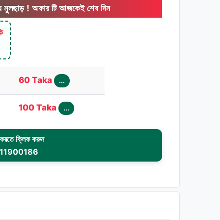
অফার টি আজকেই শেষ দিন
কি
60 Taka
...
100 Taka
...
রতে ক্লিক করুন
11900186