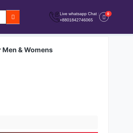
Live whatsapp Chat :
0
0
+8801842746065
or Men & Womens