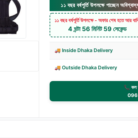
১১ বছর বর্ষপূর্তি উপলক্ষে পাচ্ছেন অবিশ্বাস্য মুলছাড় ! 
১১ বছর বর্ষপূর্তি উপলক্ষে - অফার শেষ হতে আর বা
4 ঘন্টা 56 মিনিট 58 সেকেন্ড
🚚 Inside Dhaka Delivery
🚚 Outside Dhaka Delivery
📞 কল ক
096