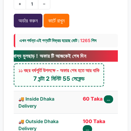
+
−
অর্ডার করুন
কার্টে রাখুন
এখন পর্যন্ত এই পণ্যটি বিক্রয় হয়েছে মোট :
1265
পিস
্য মুলছাড় ! অফার টি আজকেই শেষ দিন
১১ বছর বর্ষপূর্তি উপলক্ষে - অফার শেষ হতে আর বাকি
7 ঘন্টা 2 মিনিট 54 সেকেন্ড
🚚 Inside Dhaka
60 Taka
...
Delivery
🚚 Outside Dhaka
100 Taka
Delivery
...