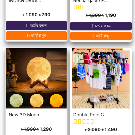
INDIAN ORIGINAL ALLAH BARKAT LOCKET - GOLDEN/SILVER
Rechargable Folding Table Fan With LED Light
৳ 1,090
৳ 790
৳ 1,390
৳ 1,190
অর্ডার করুন
অর্ডার করুন
কার্টে রাখুন
কার্টে রাখুন
New 3D Moon Lamp 16 Colors Remote & Touching system
Double Pole Cloth Rack - Stainless Steel
৳ 1,990
৳ 1,290
৳ 2,090
৳ 1,490